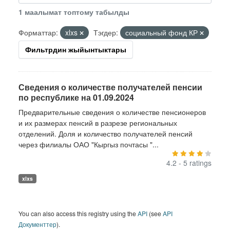
1 маалымат топтому табылды
Форматтар:
xlxs
Тэгдер:
социальный фонд КР
Фильтрдин жыйынтыктары
Сведения о количестве получателей пенсии
по республике на 01.09.2024
Предварительные сведения о количестве пенсионеров
и их размерах пенсий в разрезе региональных
отделений. Доля и количество получателей пенсий
через филиалы ОАО "Кыргыз почтасы "...
4.2 - 5 ratings
xlxs
You can also access this registry using the
API
(see
API
Документтер
).