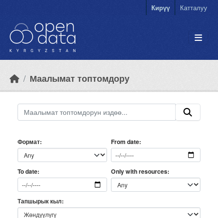
Skip to main content
Кирүү
Катталуу
Маалымат топтомдору
Формат
From date
Only with resources
To date
Тапшырык кыл