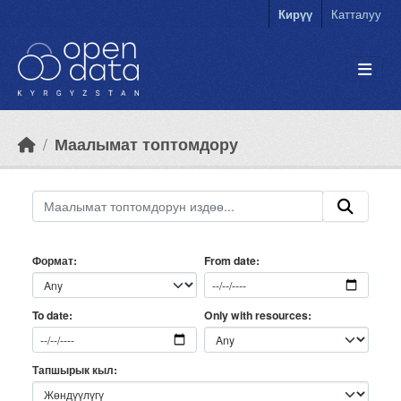
Skip to main content
Кирүү
Катталуу
Маалымат топтомдору
Формат
From date
Only with resources
To date
Тапшырык кыл