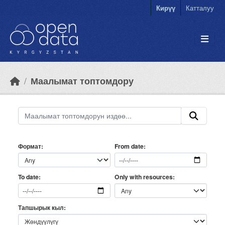
Skip to main content
Кирүү
Катталуу
Маалымат топтомдору
Формат
From date
Only with resources
To date
Тапшырык кыл