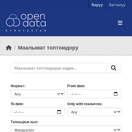
Skip to main content
Кирүү
Катталуу
Маалымат топтомдору
Формат
From date
Only with resources
To date
Тапшырык кыл