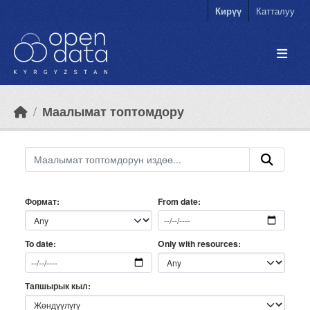
Skip to main content
Кирүү
Катталуу
Маалымат топтомдору
Формат
From date
Only with resources
To date
Тапшырык кыл