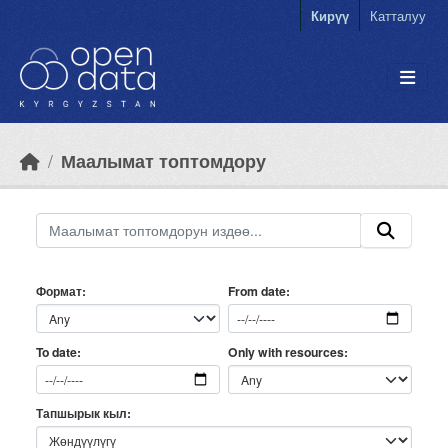
Skip to main content
Кирүү
Катталуу
Маалымат топтомдору
Формат
From date
Only with resources
To date
Тапшырык кыл