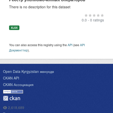
There is no description for this dataset
0.0 - 0 ratings
XLSX
You can also access this registry using the
API
(see
API
Документтер
).
Open Data Kyrgyzstan жөнүндө
CKAN API
CKAN Ассоциация
2,618,689