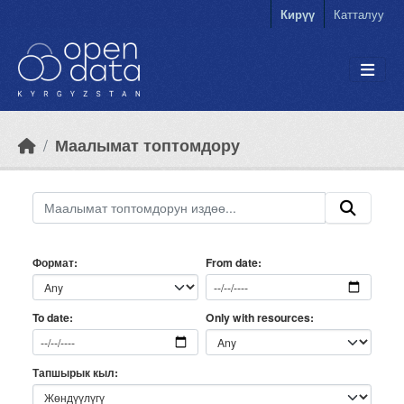
Skip to main content
Кирүү
Катталуу
Маалымат топтомдору
Формат
From date
Only with resources
To date
Тапшырык кыл