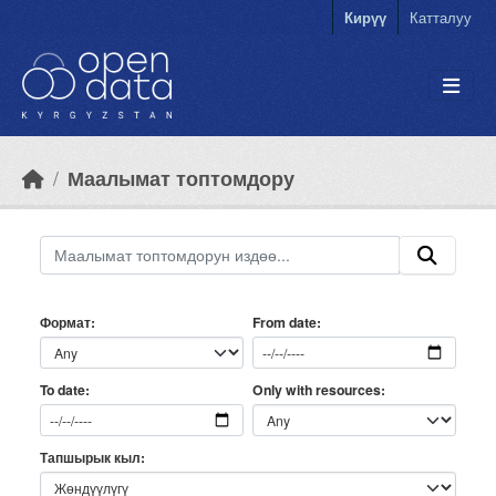
Skip to main content
Кирүү
Катталуу
Маалымат топтомдору
Формат
From date
Only with resources
To date
Тапшырык кыл