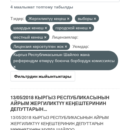
4 маалымат топтому табылды
Тэгдер:
Жергиликтүү кеңеш
выборы
шаардык кенеш
городской кенеш
местный кенеш
Лицензиялар:
Лицензия көрсөтүлгөн жок
Уюмдар:
Кыргыз Республикасынын Шайлоо жана
референдум өткөрүү боюнча борбордук комиссиясы
Фильтрдин жыйынтыктары
13/05/2018 КЫРГЫЗ РЕСПУБЛИКАСЫНЫН
АЙРЫМ ЖЕРГИЛИКТҮҮ КЕҢЕШТЕРИНИН
ДЕПУТТАРЫН...
13/05/2018 КЫРГЫЗ РЕСПУБЛИКАСЫНЫН АЙРЫМ
ЖЕРГИЛИКТҮҮ КЕҢЕШТЕРИНИН ДЕПУТТАРЫН
МӨӨНӨТҮНӨН МУРДА ШАЙЛОО