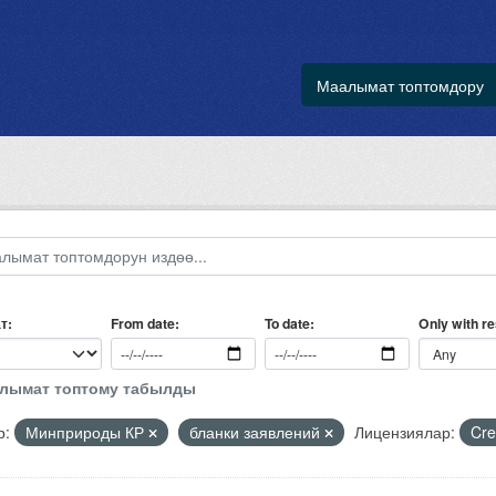
Маалымат топтомдору
т
Only with r
From date
To date
алымат топтому табылды
р:
Минприроды КР
бланки заявлений
Лицензиялар:
Cre