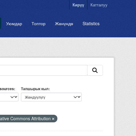
Кирүү
Катталуу
Уюмдар
Топтор
Жөнүндө
Statistics
esources
Тапшырык кыл
ative Commons Attribution