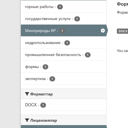
Форм
горные работы
-
1
Формы
государственные услуги
-
1
Минприроды КР
-
1
DOCX
недропользование
-
1
You can
промышленная безопасность
-
1
формы
-
1
экспертиза
-
1
Форматтар
DOCX
-
1
Лицензиялар