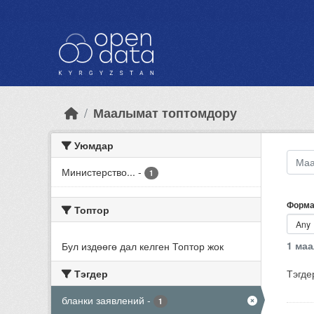
Skip to main content
Маалымат топтомдору
Уюмдар
Министерство...
-
1
Форма
Топтор
1 ма
Бул издөөгө дал келген Топтор жок
Тэгдер
Тэгде
бланки заявлений
-
1