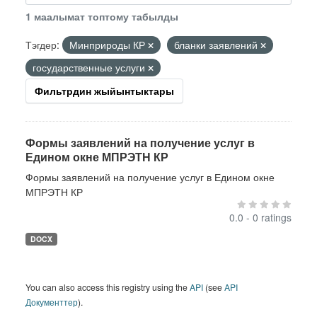
1 маалымат топтому табылды
Тэгдер:
Минприроды КР
бланки заявлений
государственные услуги
Фильтрдин жыйынтыктары
Формы заявлений на получение услуг в
Едином окне МПРЭТН КР
Формы заявлений на получение услуг в Едином окне
МПРЭТН КР
0.0 - 0 ratings
DOCX
You can also access this registry using the
API
(see
API
Документтер
).