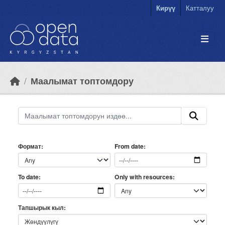
Skip to main content
Кирүү
Катталуу
Маалымат топтомдору
Формат
From date
Only with resources
To date
Тапшырык кыл