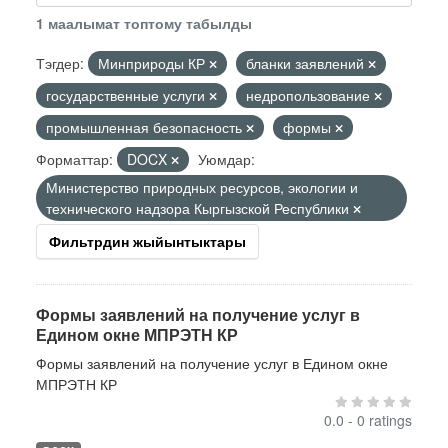
1 маалымат топтому табылды
Тэгдер:
Минприроды КР
бланки заявлений
государственные услуги
недропользование
промышленная безопасность
формы
Форматтар:
DOCX
Уюмдар:
Министерство природных ресурсов, экологии и
технического надзора Кыргызской Республики
Фильтрдин жыйынтыктары
Формы заявлений на получение услуг в
Едином окне МПРЭТН КР
Формы заявлений на получение услуг в Едином окне
МПРЭТН КР
0.0 - 0 ratings