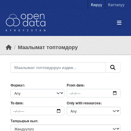
Skip to main content
Кирүү
Катталуу
Маалымат топтомдору
Формат
From date
Only with resources
To date
Тапшырык кыл