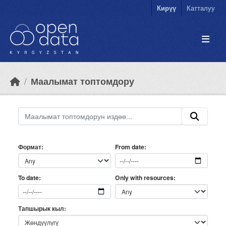
Skip to main content
Кирүү
Катталуу
Маалымат топтомдору
Формат
From date
Only with resources
To date
Тапшырык кыл