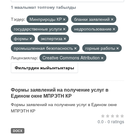
1 маалымат топтому табылды
Тэгдер:
Минприроды КР
бланки заявлений
государственные услуги
недропользование
формы
экспертиза
промышленная безопасность
горные работы
Лицензиялар:
Creative Commons Attribution
Фильтрдин жыйынтыктары
Формы заявлений на получение услуг в
Едином окне МПРЭТН КР
Формы заявлений на получение услуг в Едином окне
МПРЭТН КР
0.0 - 0 ratings
DOCX