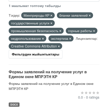
1 маалымат топтому табылды
Тэгдер:
Минприроды КР
бланки заявлений
государственные услуги
промышленная безопасность
горные работы
недропользование
экспертиза
Лицензиялар:
Creative Commons Attribution
Фильтрдин жыйынтыктары
Формы заявлений на получение услуг в
Едином окне МПРЭТН КР
Формы заявлений на получение услуг в Едином окне
МПРЭТН КР
0.0 - 0 ratings
DOCX