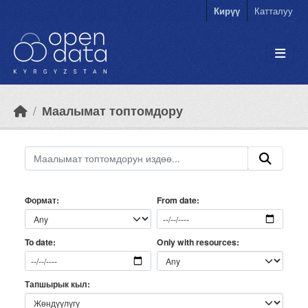
Skip to main content
Кирүү
Катталуу
Маалымат топтомдору
Формат
From date
Only with resources
To date
Тапшырык кыл