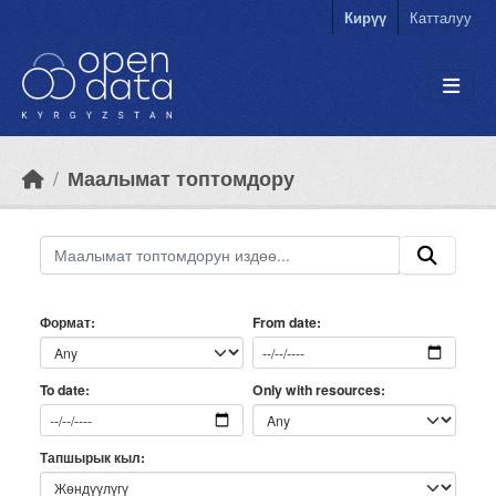
Skip to main content
Кирүү
Катталуу
Маалымат топтомдору
Формат
From date
Only with resources
To date
Тапшырык кыл