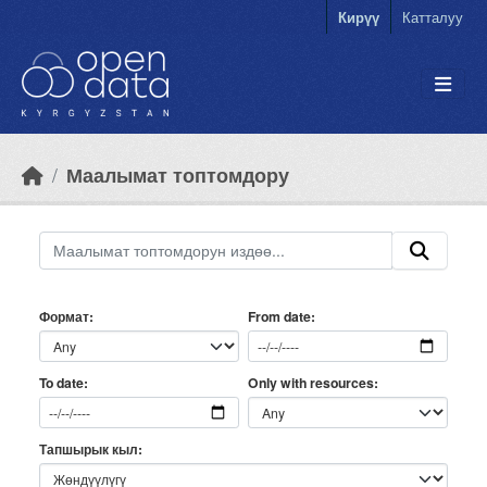
Skip to main content
Кирүү
Катталуу
Маалымат топтомдору
Формат
From date
Only with resources
To date
Тапшырык кыл