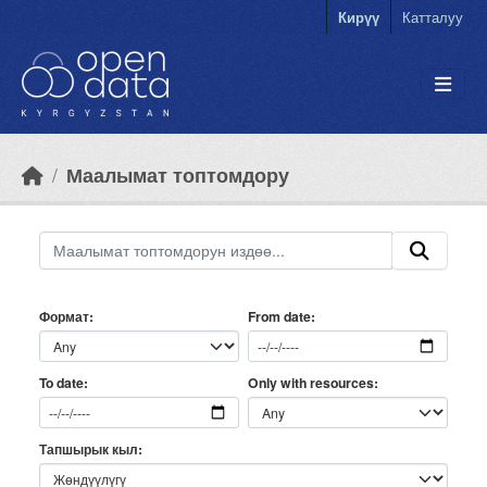
Skip to main content
Кирүү
Катталуу
Маалымат топтомдору
Формат
From date
Only with resources
To date
Тапшырык кыл