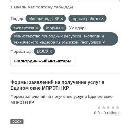
1 маалымат топтому табылды
Тэгдер:
Минприроды КР
горные работы
экспертиза
формы
Уюмдар:
Министерство природных ресурсов, экологии и
технического надзора Кыргызской Республики
Форматтар:
DOCX
Фильтрдин жыйынтыктары
Формы заявлений на получение услуг в
Едином окне МПРЭТН КР
Формы заявлений на получение услуг в Едином окне
МПРЭТН КР
0.0 - 0 ratings
DOCX