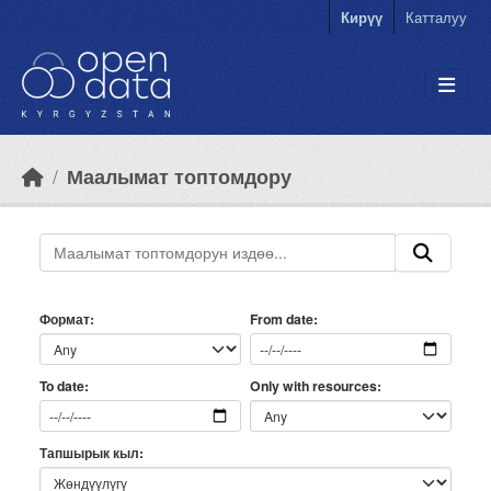
Skip to main content
Кирүү
Катталуу
Маалымат топтомдору
Формат
From date
Only with resources
To date
Тапшырык кыл