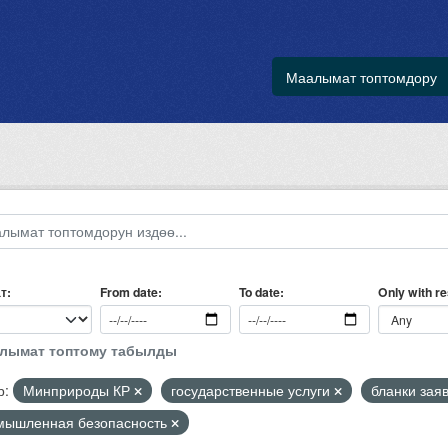
Маалымат топтомдору
т
Only with r
From date
To date
алымат топтому табылды
р:
Минприроды КР
государственные услуги
бланки зая
мышленная безопасность