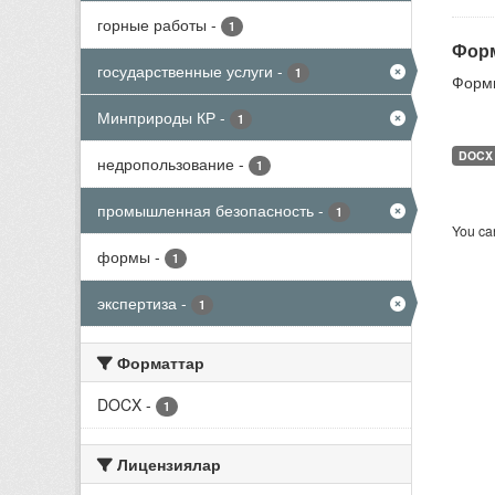
горные работы
-
1
Форм
государственные услуги
-
1
Формы
Минприроды КР
-
1
DOCX
недропользование
-
1
промышленная безопасность
-
1
You can
формы
-
1
экспертиза
-
1
Форматтар
DOCX
-
1
Лицензиялар