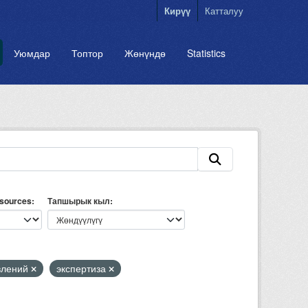
Кирүү
Катталуу
Уюмдар
Топтор
Жөнүндө
Statistics
esources
Тапшырык кыл
влений
экспертиза