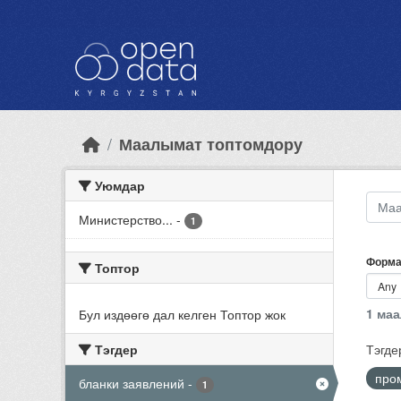
Skip to main content
Маалымат топтомдору
Уюмдар
Министерство...
-
1
Форма
Топтор
1 ма
Бул издөөгө дал келген Топтор жок
Тэгдер
Тэгде
про
бланки заявлений
-
1