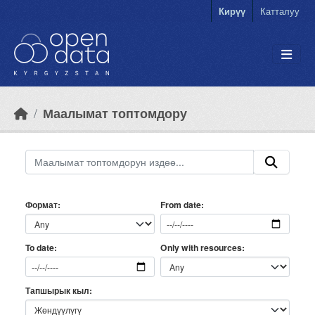
Skip to main content
Кирүү
Катталуу
Маалымат топтомдору
Формат
From date
Only with resources
To date
Тапшырык кыл