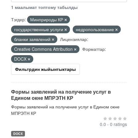
1 маалымат топтому табылды
Тэгдер:
Минприроды КР
государственные услуги
недропользование
бланки заявлений
Лицензиялар:
Creative Commons Attribution
Форматтар:
DOCX
Фильтрдин жыйынтыктары
Формы заявлений на получение услуг в
Едином окне МПРЭТН КР
Формы заявлений на получение услуг в Едином окне
МПРЭТН КР
0.0 - 0 ratings
DOCX