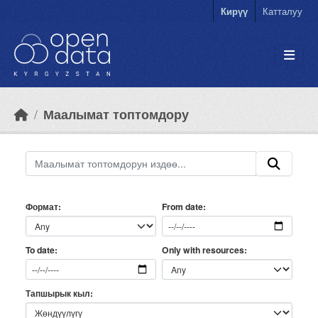
Skip to main content
Кирүү
Катталуу
Маалымат топтомдору
Формат
From date
Only with resources
To date
Тапшырык кыл