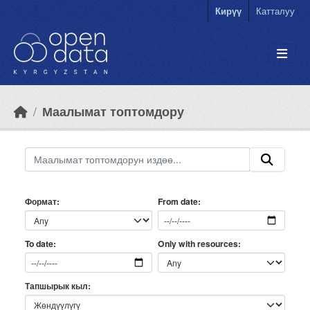
Skip to main content
Кирүү
Катталуу
Маалымат топтомдору
Формат
From date
Only with resources
To date
Тапшырык кыл