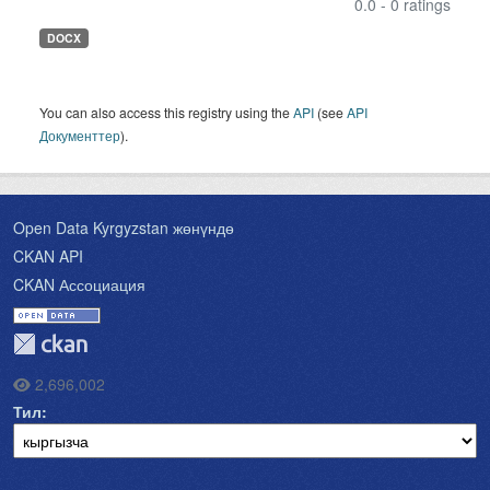
0.0 - 0 ratings
DOCX
You can also access this registry using the
API
(see
API
Документтер
).
Open Data Kyrgyzstan жөнүндө
CKAN API
CKAN Ассоциация
2,696,002
Тил