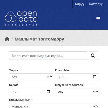
Skip to main content
Кирүү
Катталуу
Маалымат топтомдору
Формат
From date
Only with resources
To date
Тапшырык кыл