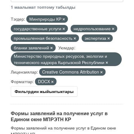
1 маалымат топтому табылды
Тэгдер:
Минприроды КР
государственные услуги
недропользование
промышленная безопасность
экспертиза
бланки заявлений
Уюмдар:
Министерство природных ресурсов, экологии и
технического надзора Кыргызской Республики
Лицензиялар:
Creative Commons Attribution
Форматтар:
DOCX
Фильтрдин жыйынтыктары
Формы заявлений на получение услуг в
Едином окне МПРЭТН КР
Формы заявлений на получение услуг в Едином окне