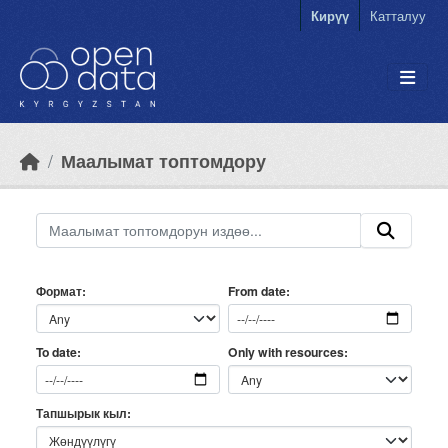
Skip to main content
Кирүү
Катталуу
Маалымат топтомдору
Формат
From date
Only with resources
To date
Тапшырык кыл