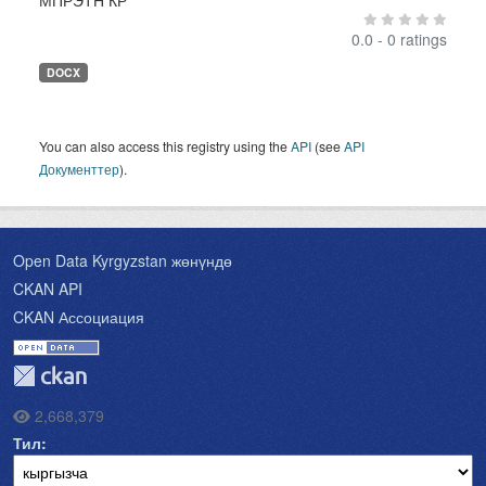
МПРЭТН КР
0.0 - 0 ratings
DOCX
You can also access this registry using the
API
(see
API
Документтер
).
Open Data Kyrgyzstan жөнүндө
CKAN API
CKAN Ассоциация
2,668,379
Тил