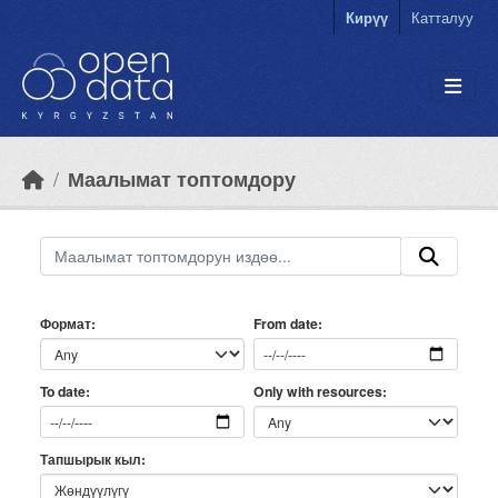
Skip to main content
Кирүү
Катталуу
Маалымат топтомдору
Формат
From date
Only with resources
To date
Тапшырык кыл