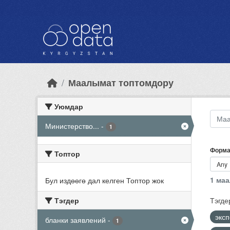
Skip to main content
Маалымат топтомдору
Уюмдар
Министерство...
-
1
Форма
Топтор
1 ма
Бул издөөгө дал келген Топтор жок
Тэгдер
Тэгде
экс
бланки заявлений
-
1