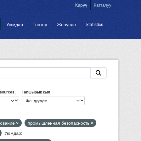
Кирүү
Катталуу
Уюмдар
Топтор
Жөнүндө
Statistics
esources
Тапшырык кыл
зование
промышленная безопасность
Уюмдар: