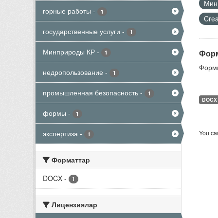
Мини
горные работы
-
1
Crea
государственные услуги
-
1
Минприроды КР
-
Форм
1
Формы
недропользование
-
1
промышленная безопасность
-
1
DOCX
формы
-
1
экспертиза
-
You can
1
Форматтар
DOCX
-
1
Лицензиялар