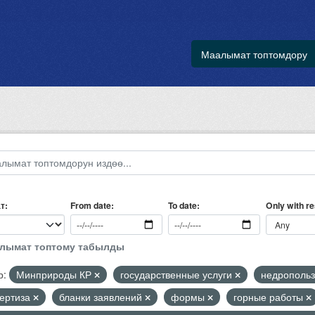
Маалымат топтомдору
т
Only with r
From date
To date
алымат топтому табылды
р:
Минприроды КР
государственные услуги
недрополь
пертиза
бланки заявлений
формы
горные работы