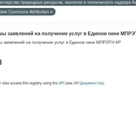
стерство природных ресурсов, экологии и технического надзора 
tive Commons Attribution
ы заявлений на получение услуг в Едином окне МПРЭ
 заявлений на получение услуг в Едином окне МПРЭТН КР
 also access this registry using the
API
(see
API Документтер
).