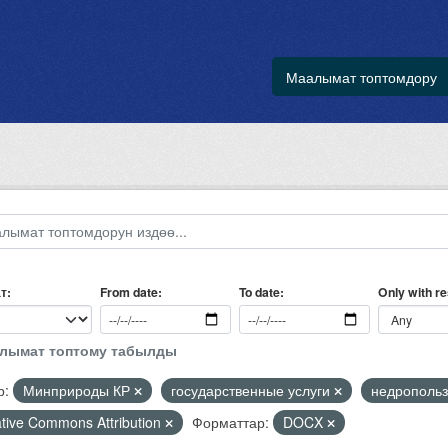
Маалымат топтомдору
т
Only with r
From date
To date
алымат топтому табылды
р:
Минприроды КР
государственные услуги
недрополь
tive Commons Attribution
Форматтар:
DOCX