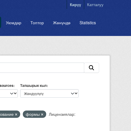
Кирүү
Катталуу
Уюмдар
Топтор
Жөнүндө
Statistics
esources
Тапшырык кыл
зование
формы
Лицензиялар: