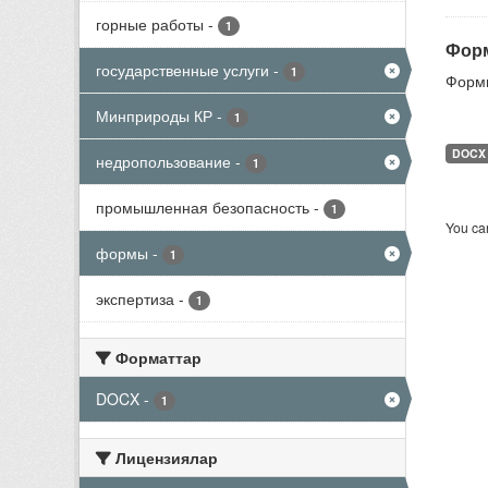
горные работы
-
1
Форм
государственные услуги
-
1
Формы
Минприроды КР
-
1
DOCX
недропользование
-
1
промышленная безопасность
-
1
You can
формы
-
1
экспертиза
-
1
Форматтар
DOCX
-
1
Лицензиялар