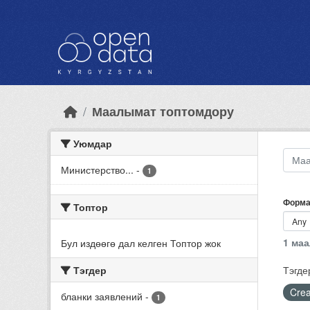
Skip to main content
Маалымат топтомдору
Уюмдар
Министерство...
-
1
Форма
Топтор
1 ма
Бул издөөгө дал келген Топтор жок
Тэгдер
Тэгде
Crea
бланки заявлений
-
1