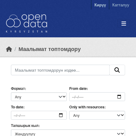
Skip to main content
Кирүү
Катталуу
Маалымат топтомдору
Формат
From date
Only with resources
To date
Тапшырык кыл