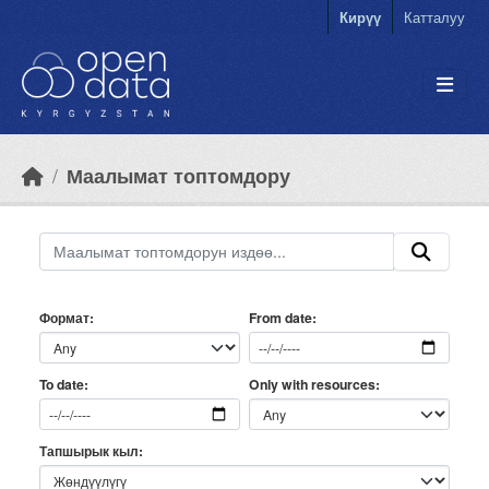
Skip to main content
Кирүү
Катталуу
Маалымат топтомдору
Формат
From date
Only with resources
To date
Тапшырык кыл