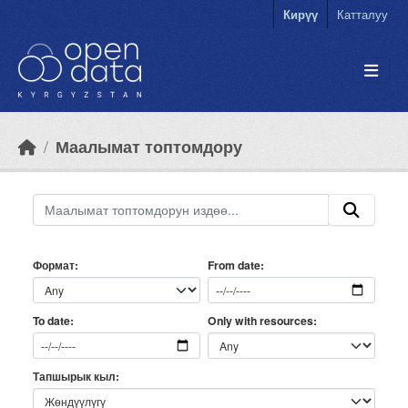
Skip to main content
Кирүү
Катталуу
Маалымат топтомдору
Формат
From date
Only with resources
To date
Тапшырык кыл