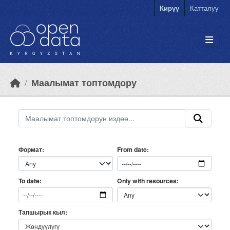
Skip to main content
Кирүү
Катталуу
Маалымат топтомдору
Формат
From date
Only with resources
To date
Тапшырык кыл