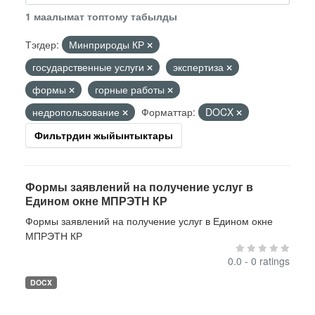
1 маалымат топтому табылды
Тэгдер:
Минприроды КР
государственные услуги
экспертиза
формы
горные работы
недропользование
Форматтар:
DOCX
Фильтрдин жыйынтыктары
Формы заявлений на получение услуг в
Едином окне МПРЭТН КР
Формы заявлений на получение услуг в Едином окне
МПРЭТН КР
0.0 - 0 ratings
DOCX