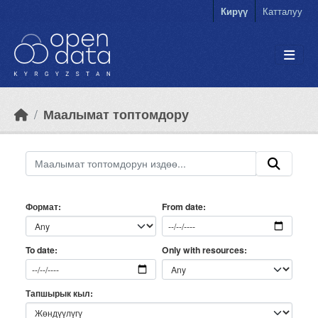
Skip to main content
Кирүү
Катталуу
Маалымат топтомдору
Формат
From date
Only with resources
To date
Тапшырык кыл