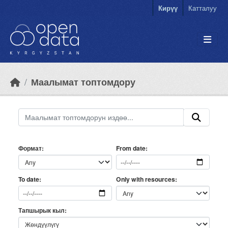
Skip to main content
Кирүү
Катталуу
Маалымат топтомдору
Формат
From date
Only with resources
To date
Тапшырык кыл