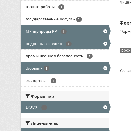
Лицен
горные работы
-
1
государственные услуги
-
1
Форм
Минприроды КР
-
Формы
1
недропользование
-
1
DOCX
промышленная безопасность
-
1
формы
-
1
You can
экспертиза
-
1
Форматтар
DOCX
-
1
Лицензиялар