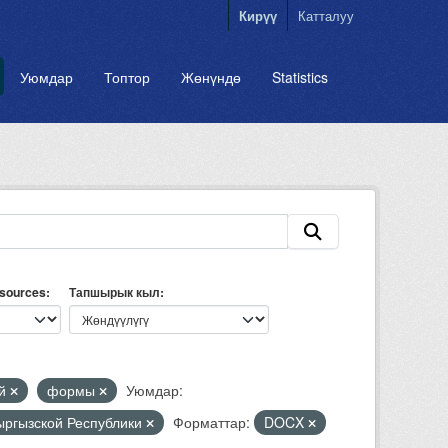
Кирүү
Катталуу
Уюмдар
Топтор
Жөнүндө
Statistics
esources
Тапшырык кыл
ий
формы
Уюмдар:
Кыргызской Республики
Форматтар:
DOCX