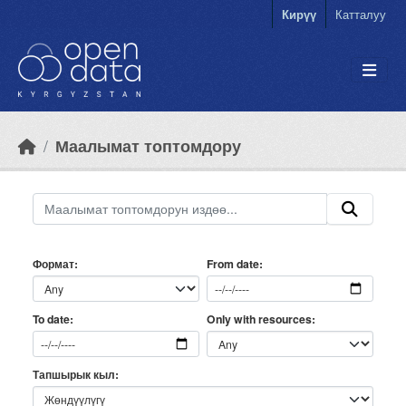
Skip to main content
Кирүү
Катталуу
Маалымат топтомдору
Формат
From date
Only with resources
To date
Тапшырык кыл