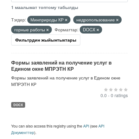
1 маалымат топтому табылды
Тэгдер:
Минприроды КР
недропользование
горные работы
Форматтар:
DOCX
Фильтрдин жыйынтыктары
Формы заявлений на получение услуг в
Едином окне МПРЭТН КР
Формы заявлений на получение услуг в Едином окне
МПРЭТН КР
0.0 - 0 ratings
DOCX
You can also access this registry using the
API
(see
API
Документтер
).