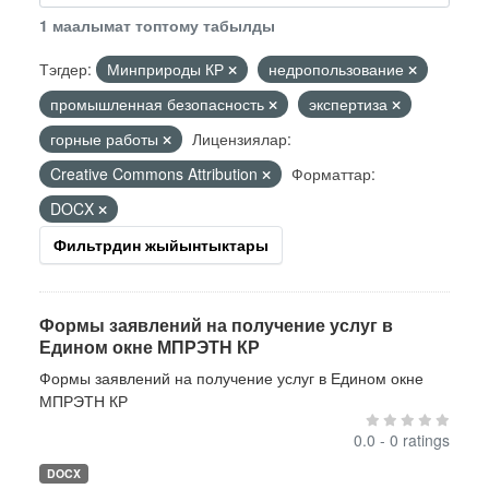
1 маалымат топтому табылды
Тэгдер:
Минприроды КР
недропользование
промышленная безопасность
экспертиза
горные работы
Лицензиялар:
Creative Commons Attribution
Форматтар:
DOCX
Фильтрдин жыйынтыктары
Формы заявлений на получение услуг в
Едином окне МПРЭТН КР
Формы заявлений на получение услуг в Едином окне
МПРЭТН КР
0.0 - 0 ratings
DOCX