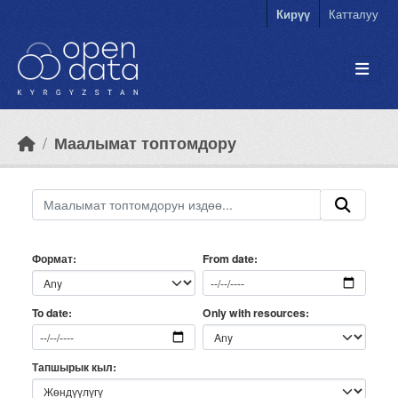
Skip to main content
Кирүү
Катталуу
Маалымат топтомдору
Формат
From date
Only with resources
To date
Тапшырык кыл