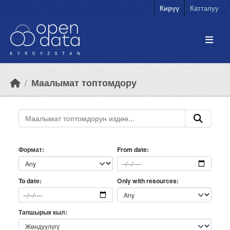
Skip to main content
Кирүү
Катталуу
Маалымат топтомдору
Формат
From date
Only with resources
To date
Тапшырык кыл