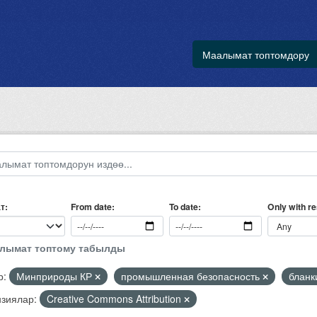
Маалымат топтомдору
т
Only with r
From date
To date
алымат топтому табылды
р:
Минприроды КР
промышленная безопасность
бланк
зиялар:
Creative Commons Attribution