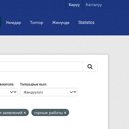
Кирүү
Катталуу
Уюмдар
Топтор
Жөнүндө
Statistics
esources
Тапшырык кыл
и заявлений
горные работы