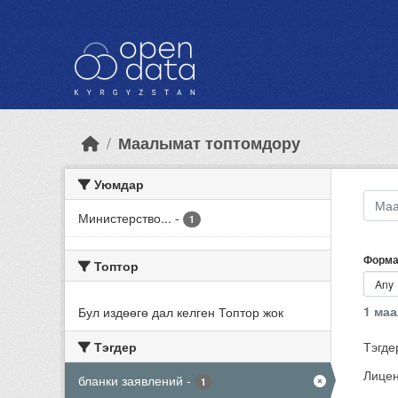
Skip to main content
Маалымат топтомдору
Уюмдар
Министерство...
-
1
Форма
Топтор
1 ма
Бул издөөгө дал келген Топтор жок
Тэгдер
Тэгде
Лицен
бланки заявлений
-
1