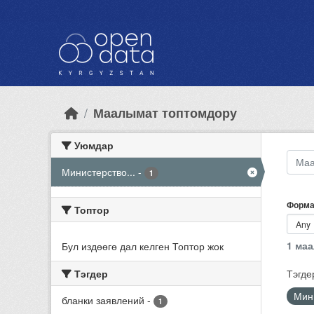
Skip to main content
Маалымат топтомдору
Уюмдар
Министерство...
-
1
Форма
Топтор
1 ма
Бул издөөгө дал келген Топтор жок
Тэгдер
Тэгде
Мини
бланки заявлений
-
1