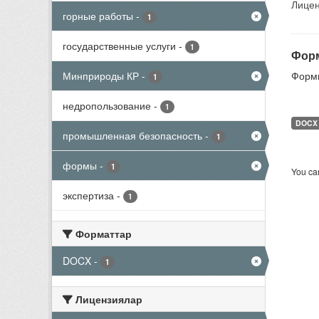
Лицен
горные работы
-
1
государственные услуги
-
1
Форм
Минприроды КР
-
Формы
1
недропользование
-
1
DOCX
промышленная безопасность
-
1
формы
-
1
You can
экспертиза
-
1
Форматтар
DOCX
-
1
Лицензиялар