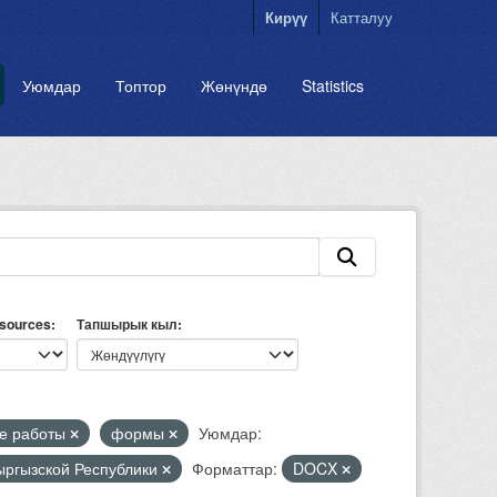
Кирүү
Катталуу
Уюмдар
Топтор
Жөнүндө
Statistics
esources
Тапшырык кыл
е работы
формы
Уюмдар:
Кыргызской Республики
Форматтар:
DOCX