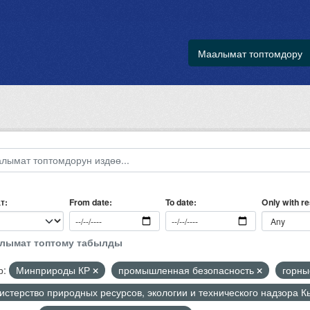
Маалымат топтомдору
т
Only with r
From date
To date
алымат топтому табылды
р:
Минприроды КР
промышленная безопасность
горны
стерство природных ресурсов, экологии и технического надзора 