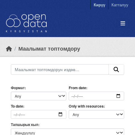
Skip to main content
Кирүү
Катталуу
Маалымат топтомдору
Формат
From date
Only with resources
To date
Тапшырык кыл