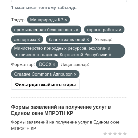
1 маалымат топтому табылды
Тэгдер:
Минприроды КР
промышленная безопасность
горные работы
экспертиза
бланки заявлений
Уюмдар:
Министерство природных ресурсов, экологии и
технического надзора Кыргызской Республики
Форматтар:
DOCX
Лицензиялар:
Creative Commons Attribution
Фильтрдин жыйынтыктары
Формы заявлений на получение услуг в
Едином окне МПРЭТН КР
Формы заявлений на получение услуг в Едином окне
МПРЭТН КР