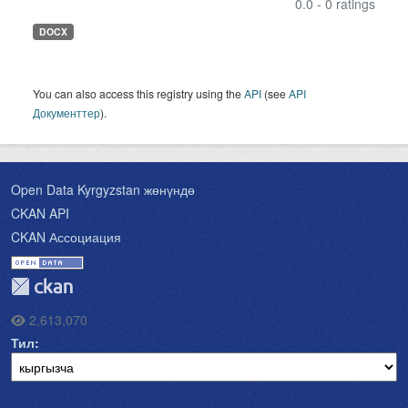
0.0 - 0 ratings
DOCX
You can also access this registry using the
API
(see
API
Документтер
).
Open Data Kyrgyzstan жөнүндө
CKAN API
CKAN Ассоциация
2,613,070
Тил