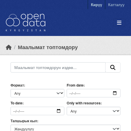
Skip to main content
Кирүү
Катталуу
Маалымат топтомдору
Формат
From date
Only with resources
To date
Тапшырык кыл