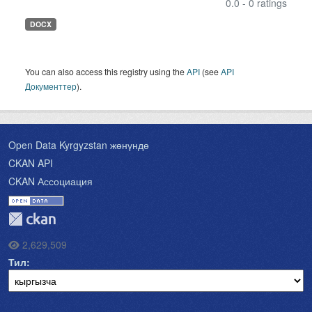
0.0 - 0 ratings
DOCX
You can also access this registry using the
API
(see
API
Документтер
).
Open Data Kyrgyzstan жөнүндө
CKAN API
CKAN Ассоциация
2,629,509
Тил