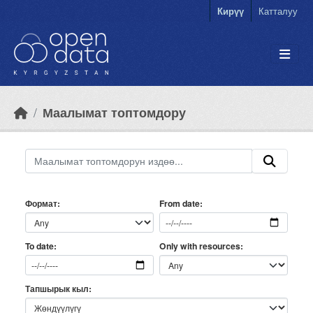
Skip to main content
Кирүү
Катталуу
Маалымат топтомдору
Формат
From date
Only with resources
To date
Тапшырык кыл