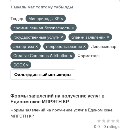
1 маалымат топтому табылды
Тэгдер:
Минприроды КР
промышленная безопасность
государственные услуги
бланки заявлений
экспертиза
недропользование
Лицензиялар:
Creative Commons Attribution
Форматтар:
DOCX
Фильтрдин жыйынтыктары
Формы заявлений на получение услуг в
Едином окне МПРЭТН КР
Формы заявлений на получение услуг в Едином окне
МПРЭТН КР
0.0 - 0 ratings