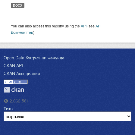
DOCX
You can also access this registry using the
API
(see
API
Документтер
).
Open Data Kyrgyzstan жөнүндө
CKAN API
CKAN Ассоциация
2,662,581
Тил