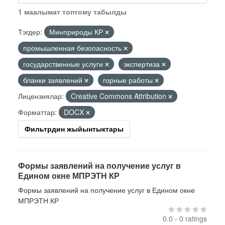
1 маалымат топтому табылды
Тэгдер:
Минприроды КР
промышленная безопасность
государственные услуги
экспертиза
бланки заявлений
горные работы
Лицензиялар:
Creative Commons Attribution
Форматтар:
DOCX
Фильтрдин жыйынтыктары
Формы заявлений на получение услуг в
Едином окне МПРЭТН КР
Формы заявлений на получение услуг в Едином окне
МПРЭТН КР
0.0 - 0 ratings