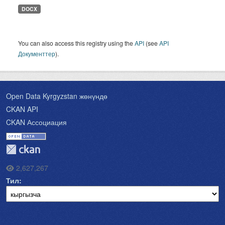
DOCX
You can also access this registry using the
API
(see
API
Документтер
).
Open Data Kyrgyzstan жөнүндө
CKAN API
CKAN Ассоциация
2,627,267
Тил