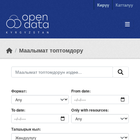
Skip to main content
Кирүү
Катталуу
Маалымат топтомдору
Формат
From date
Only with resources
To date
Тапшырык кыл