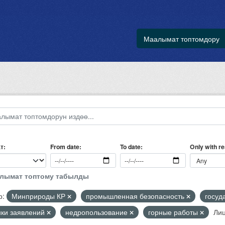
Маалымат топтомдору
т
Only with r
From date
To date
алымат топтому табылды
р:
Минприроды КР
промышленная безопасность
госуд
нки заявлений
недропользование
горные работы
Лиц