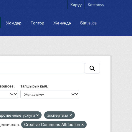
Кирүү
Катталуу
Уюмдар
Топтор
Жөнүндө
Statistics
esources
Тапшырык кыл
арственные услуги
экспертиза
ензиялар:
Creative Commons Attribution