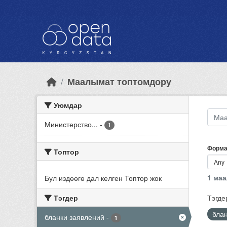
Skip to main content
Маалымат топтомдору
Уюмдар
Министерство...
-
1
Форма
Топтор
1 ма
Бул издөөгө дал келген Топтор жок
Тэгдер
Тэгде
бла
бланки заявлений
-
1