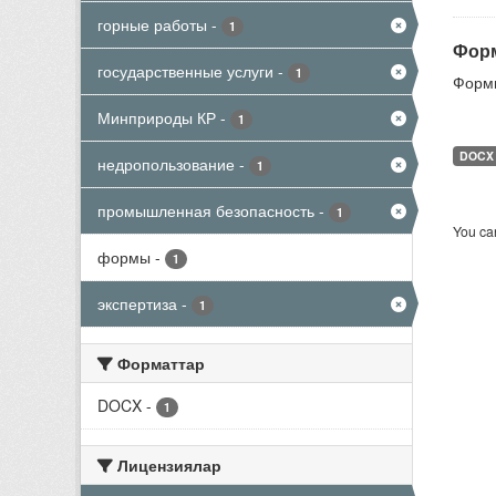
горные работы
-
1
Форм
государственные услуги
-
1
Формы
Минприроды КР
-
1
DOCX
недропользование
-
1
промышленная безопасность
-
1
You can
формы
-
1
экспертиза
-
1
Форматтар
DOCX
-
1
Лицензиялар