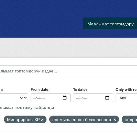
Маалымат топтомдору
т
Only with r
From date
To date
алымат топтому табылды
р:
Минприроды КР
промышленная безопасность
недро