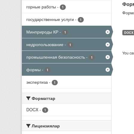
Форм
горные работы
-
1
Формы
государственные услуги
-
1
Минприроды КР
-
1
DOCX
недропользование
-
1
You can
промышленная безопасность
-
1
формы
-
1
экспертиза
-
1
Форматтар
DOCX
-
1
Лицензиялар