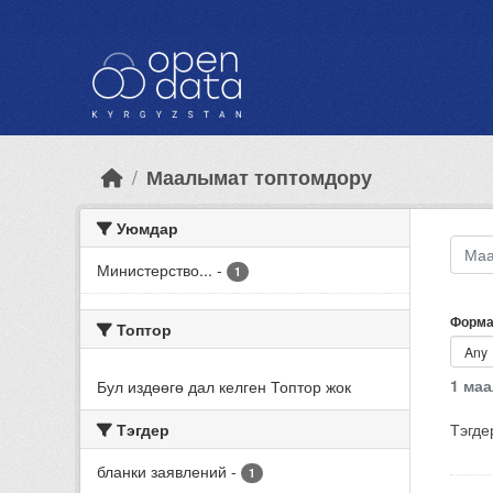
Skip to main content
Маалымат топтомдору
Уюмдар
Министерство...
-
1
Форма
Топтор
1 ма
Бул издөөгө дал келген Топтор жок
Тэгдер
Тэгде
бланки заявлений
-
1