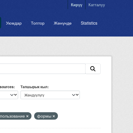
Кирүү
Катталуу
Уюмдар
Топтор
Жөнүндө
Statistics
esources
Тапшырык кыл
пользование
формы