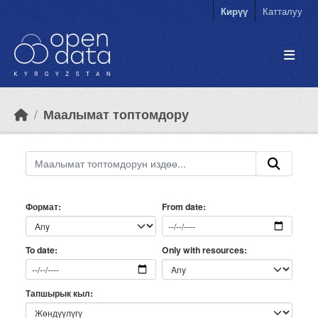
Skip to main content
Кирүү
Катталуу
Маалымат топтомдору
Формат
From date
Only with resources
To date
Тапшырык кыл