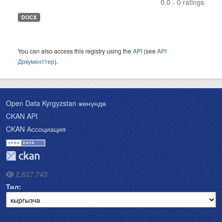
0.0 - 0 ratings
DOCX
You can also access this registry using the
API
(see
API
Документтер
).
Open Data Kyrgyzstan жөнүндө
CKAN API
CKAN Ассоциация
2,627,743
Тил