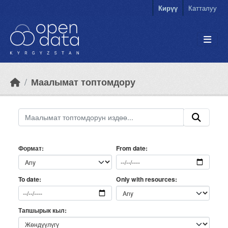
Skip to main content
Кирүү
Катталуу
Маалымат топтомдору
Формат
From date
Only with resources
To date
Тапшырык кыл