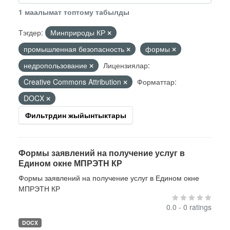
1 маалымат топтому табылды
Тэгдер:
Минприроды КР
промышленная безопасность
формы
недропользование
Лицензиялар:
Creative Commons Attribution
Форматтар:
DOCX
Фильтрдин жыйынтыктары
Формы заявлений на получение услуг в
Едином окне МПРЭТН КР
Формы заявлений на получение услуг в Едином окне
МПРЭТН КР
0.0 - 0 ratings
DOCX