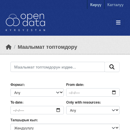
Skip to main content
Кирүү
Катталуу
Маалымат топтомдору
Формат
From date
Only with resources
To date
Тапшырык кыл