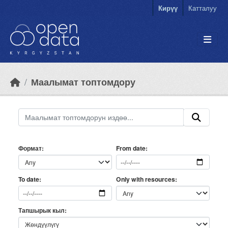
Skip to main content
Кирүү
Катталуу
Маалымат топтомдору
Формат
From date
Only with resources
To date
Тапшырык кыл