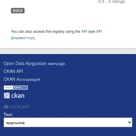
0.0 - 0 ratings
DOCX
You can also access this registry using the
API
(see
API
Документтер
).
Open Data Kyrgyzstan жөнүндө
CKAN API
CKAN Ассоциация
2,676,905
Тил