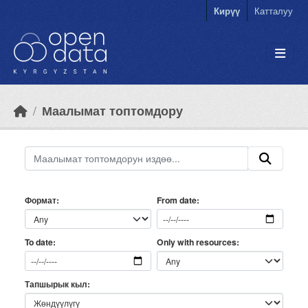
Skip to main content
Кирүү
Катталуу
Маалымат топтомдору
Формат
From date
Only with resources
To date
Тапшырык кыл