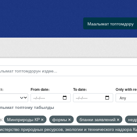
Маалымат топтомдору
т
Only with r
From date
To date
алымат топтому табылды
р:
Минприроды КР
формы
бланки заявлений
нед
стерство природных ресурсов, экологии и технического надзора 