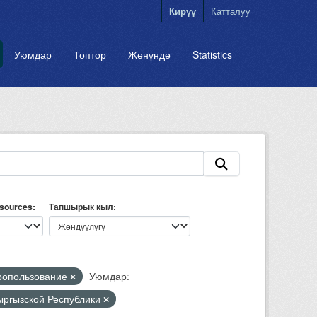
Кирүү
Катталуу
Уюмдар
Топтор
Жөнүндө
Statistics
esources
Тапшырык кыл
ропользование
Уюмдар:
Кыргызской Республики