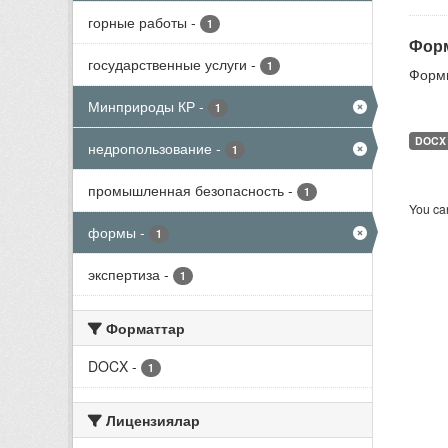
горные работы
-
1
Форм
государственные услуги
-
1
Формы
Минприроды КР
-
1
DOCX
недропользование
-
1
промышленная безопасность
-
1
You can
формы
-
1
экспертиза
-
1
Форматтар
DOCX
-
1
Лицензиялар