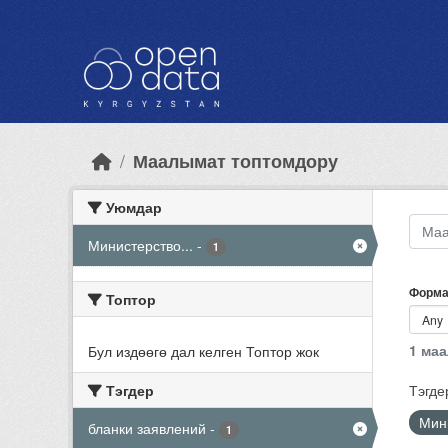
Skip to main content
Маалымат топтомдору
Уюмдар
Министерство...
-
1
Форма
Топтор
1 ма
Бул издөөгө дал келген Топтор жок
Тэгдер
Тэгде
Мини
бланки заявлений
-
1